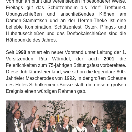
Von nun an blüht das Vereinsleben in besonderer Weise.
Freitags gilt das Schützenheim als "der" Treffpunkt.
Übungsschießen und anschließendes Klönen am
Damen-Stammtisch und an der Herren-Theke ist eine
beliebte Kombination. Schützenfest, Oster-, Pfingst- und
Hubertusschießen und das Dorfpokalschießen sind die
Höhepunkte des Jahres.
Seit
1998
amtiert ein neuer Vorstand unter Leitung der 1.
Vorsitzenden Rita Wörndel, der auch
2001
die
Feierlichkeiten zum 75-jährigen Stiftungsfest vorbereitete.
Diese Jubiläumsfeier fand, wie schon die legendäre 800-
Jahrfeier Mascherodes von 1992, in der großen Scheune
des Hofes Scholkemeier-Bosse statt, die diesem großen
Ereignis einen würdigen Rahmen gab.