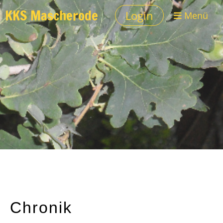
KKS Mascherode
Login
Menü
Chronik